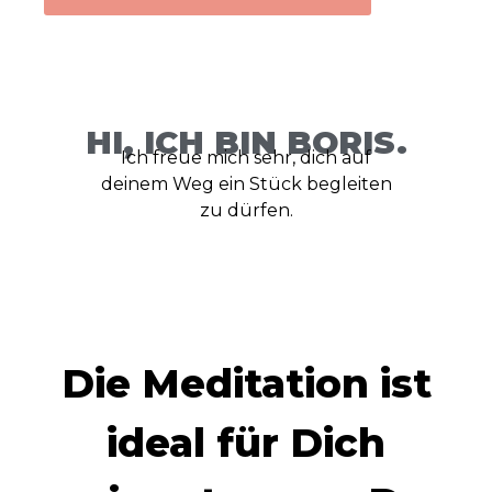
HI, ICH BIN BORIS.
Ich freue mich sehr, dich auf
deinem Weg ein Stück begleiten
zu dürfen.
Die Meditation ist
ideal für Dich