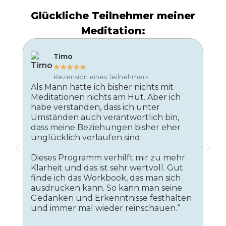
Glückliche Teilnehmer meiner
Meditation:
Timo
★
★
★
★
★
Rezension eines Teilnehmers
Als Mann hatte ich bisher nichts mit
Ich
Meditationen nichts am Hut. Aber ich
Med
habe verstanden, dass ich unter
sag
Umständen auch verantwortlich bin,
noc
dass meine Beziehungen bisher eher
kan
unglücklich verlaufen sind.
bea
sch
Dieses Programm verhilft mir zu mehr
Bor
Klarheit und das ist sehr wertvoll. Gut
kan
finde ich das Workbook, das man sich
Was
ausdrucken kann. So kann man seine
Kur
Gedanken und Erkenntnisse festhalten
Sing
und immer mal wieder reinschauen.“
Ich